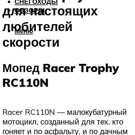
СНЕГОХОДЫ
для настоящих
ОБЗОРЫ
любителей
Меню
скорости
Мопед Racer Trophy
RC110N
Racer RC110N — малокубатурный
мотоцикл, созданный для тех, кто
гоняет и по асфальту, и по дачным