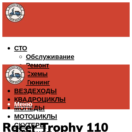
СТО
Обслуживание
Ремонт
Схемы
Тюнинг
ВЕЗДЕХОДЫ
КВАДРОЦИКЛЫ
Меню
МОПЕДЫ
МОТОЦИКЛЫ
Racer Trophy 110
СКУТЕРЫ