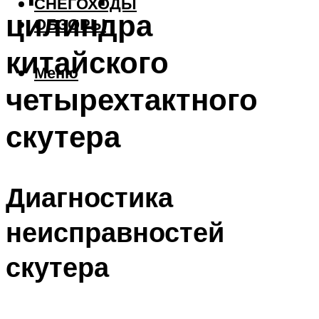
СНЕГОХОДЫ
цилиндра
ОБЗОРЫ
китайского
Меню
четырехтактного
скутера
Диагностика
неисправностей
скутера