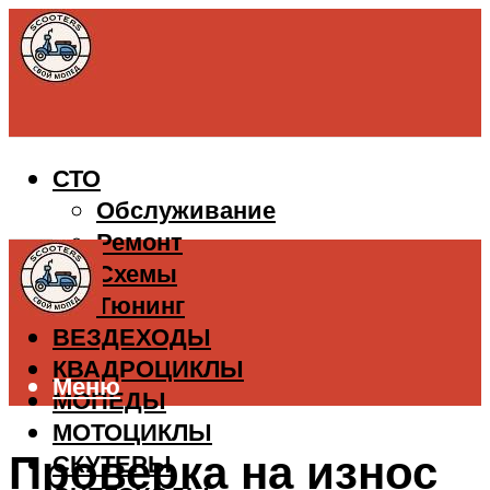
СТО
Обслуживание
Ремонт
Схемы
Тюнинг
ВЕЗДЕХОДЫ
КВАДРОЦИКЛЫ
Меню
МОПЕДЫ
МОТОЦИКЛЫ
Проверка на износ
СКУТЕРЫ