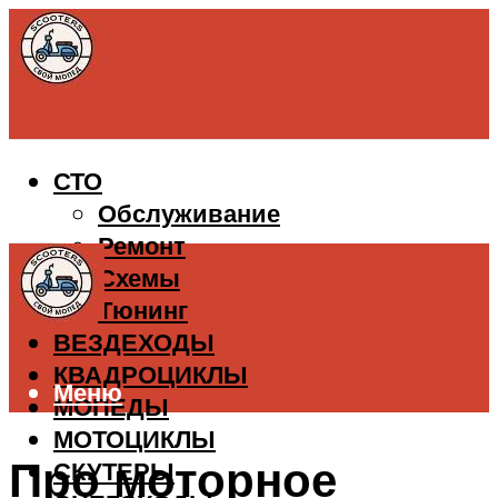
СТО
Обслуживание
Ремонт
Схемы
Тюнинг
ВЕЗДЕХОДЫ
КВАДРОЦИКЛЫ
Меню
МОПЕДЫ
МОТОЦИКЛЫ
Про моторное
СКУТЕРЫ