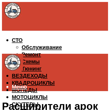
СТО
Обслуживание
Ремонт
Схемы
Тюнинг
ВЕЗДЕХОДЫ
КВАДРОЦИКЛЫ
Меню
МОПЕДЫ
МОТОЦИКЛЫ
Расширители арок
СКУТЕРЫ