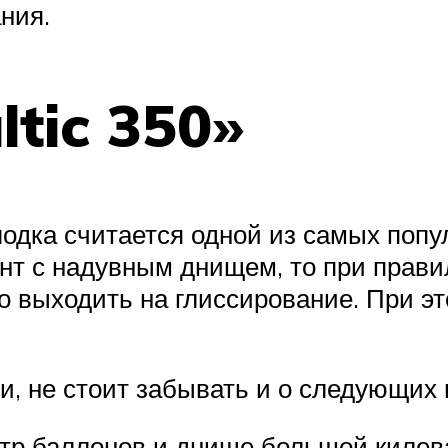
ния.
ltic 350»
лодка считается одной из самых поп
нт с надувным днищем, то при прави
но выходить на глиссирование. При 
и, не стоит забывать и о следующих
тр баллонов и днище большой килева