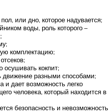
ол, или дно, которое надувается;
йником воды, роль которого –
;
му;
кую комплектацию;
отсеков;
о осушивать кокпит;
ь движение разными способами;
а и дает возможность легко
щего человека, который находится в
уется безопасность и невозможность