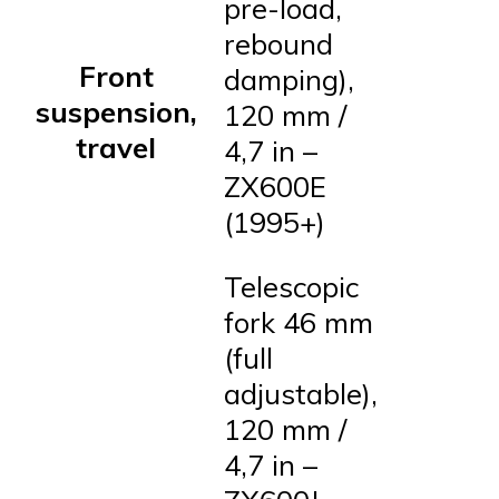
pre-load,
rebound
Front
damping),
suspension,
120 mm /
travel
4,7 in –
ZX600E
(1995+)
Telescopic
fork 46 mm
(full
adjustable),
120 mm /
4,7 in –