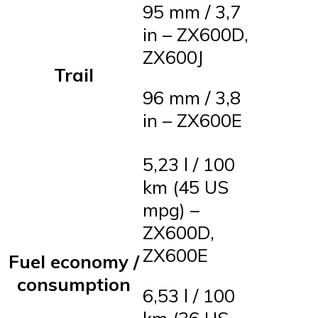
95 mm / 3,7
in – ZX600D,
ZX600J
Trail
96 mm / 3,8
in – ZX600E
5,23 l / 100
km (45 US
mpg) –
ZX600D,
ZX600E
Fuel economy /
consumption
6,53 l / 100