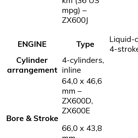
km (36 US
mpg) –
ZX600J
Liquid-
ENGINE
Type
4-strok
Cylinder
4-cylinders,
arrangement
inline
64,0 x 46,6
mm –
ZX600D,
ZX600E
Bore & Stroke
66,0 x 43,8
mm –