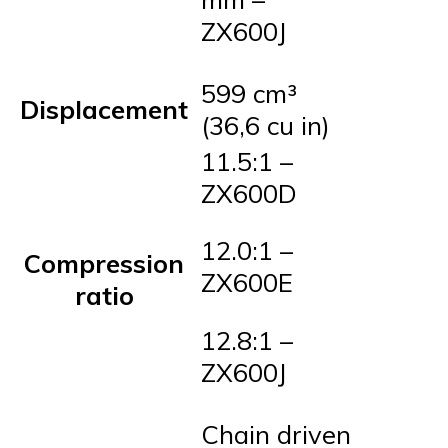
ZX600J
599 cm³
Displacement
(36,6 cu in)
11.5:1 –
ZX600D
12.0:1 –
Compression
ZX600E
ratio
12.8:1 –
ZX600J
Chain driven