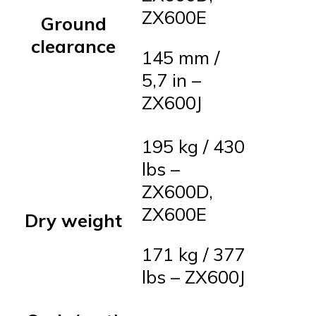
ZX600E
Ground
clearance
145 mm /
5,7 in –
ZX600J
195 kg / 430
lbs –
ZX600D,
ZX600E
Dry weight
171 kg / 377
lbs – ZX600J