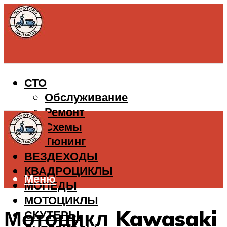
СТО
Обслуживание
Ремонт
Схемы
Тюнинг
ВЕЗДЕХОДЫ
КВАДРОЦИКЛЫ
Меню
МОПЕДЫ
МОТОЦИКЛЫ
Мотоцикл Kawasaki
СКУТЕРЫ