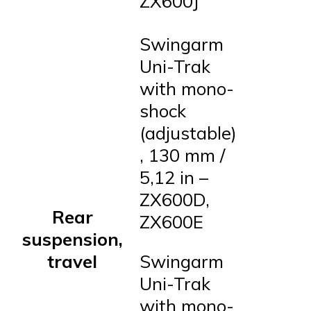
ZX600J
Swingarm
Uni-Trak
with mono-
shock
(adjustable)
, 130 mm /
5,12 in –
ZX600D,
Rear
ZX600E
suspension,
travel
Swingarm
Uni-Trak
with mono-