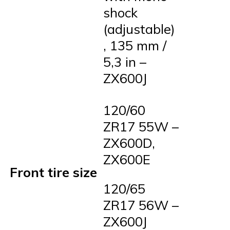
shock
(adjustable)
, 135 mm /
5,3 in –
ZX600J
120/60
ZR17 55W –
ZX600D,
ZX600E
Front tire size
120/65
ZR17 56W –
ZX600J