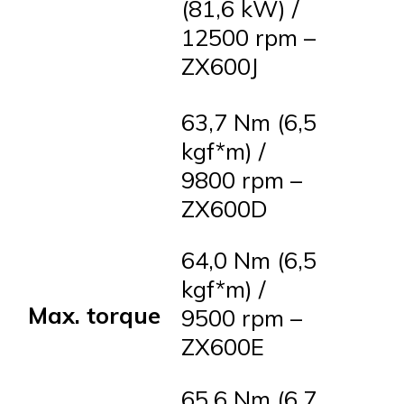
(81,6 kW) /
12500 rpm –
ZX600J
63,7 Nm (6,5
kgf*m) /
9800 rpm –
ZX600D
64,0 Nm (6,5
kgf*m) /
Max. torque
9500 rpm –
ZX600E
65,6 Nm (6,7