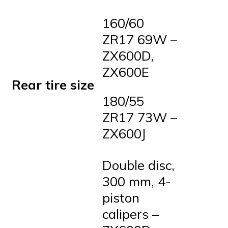
160/60
ZR17 69W –
ZX600D,
ZX600E
Rear tire size
180/55
ZR17 73W –
ZX600J
Double disc,
300 mm, 4-
piston
calipers –