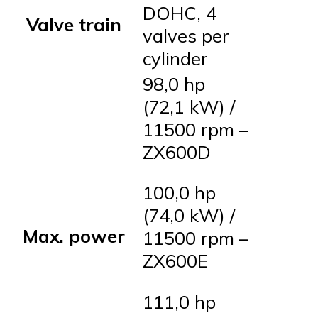
DOHC, 4
Valve train
valves per
cylinder
98,0 hp
(72,1 kW) /
11500 rpm –
ZX600D
100,0 hp
(74,0 kW) /
Max. power
11500 rpm –
ZX600E
111,0 hp