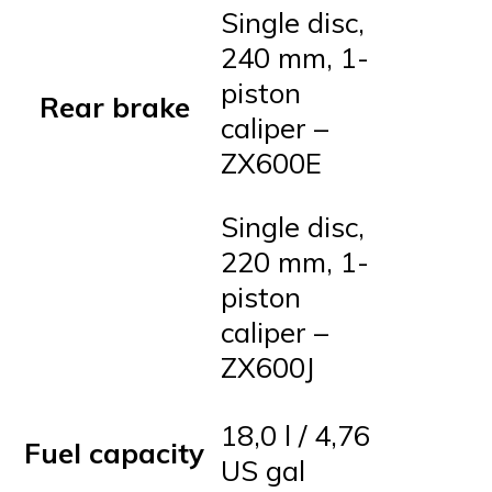
Single disc,
240 mm, 1-
piston
Rear brake
caliper –
ZX600E
Single disc,
220 mm, 1-
piston
caliper –
ZX600J
18,0 l / 4,76
Fuel capacity
US gal