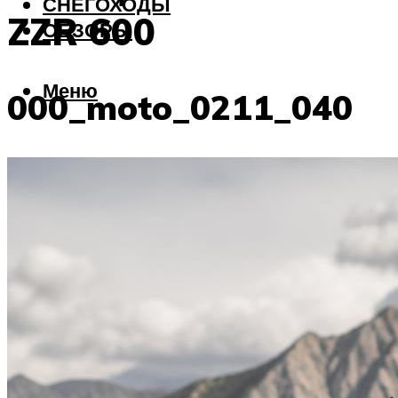
СНЕГОХОДЫ
ZZR 600
ОБЗОРЫ
Меню
000_moto_0211_040