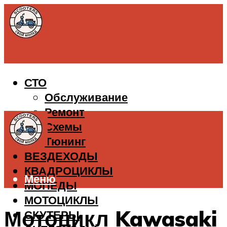
СТО
Обслуживание
Ремонт
Схемы
Тюнинг
ВЕЗДЕХОДЫ
КВАДРОЦИКЛЫ
Меню
МОПЕДЫ
МОТОЦИКЛЫ
Мотоцикл Kawasaki
СКУТЕРЫ