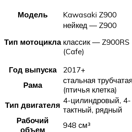
Модель
Kawasaki Z900
нейкед — Z900
Тип мотоцикла
классик — Z900RS
(Cafe)
Год выпуска
2017+
стальная трубчата
Рама
(птичья клетка)
4-цилиндровый, 4-
Тип двигателя
тактный, рядный
Рабочий
948 см³
объем