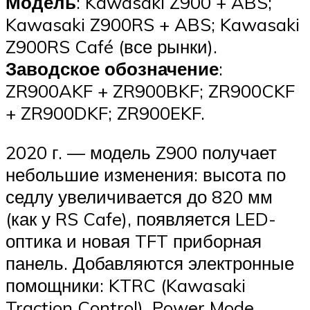
Модель
: Kawasaki Z900 + ABS;
Kawasaki Z900RS + ABS; Kawasaki
Z900RS Café (все рынки).
Заводское обозначение
:
ZR900AKF + ZR900BKF; ZR900CKF
+ ZR900DKF; ZR900EKF.
2020 г. — модель Z900 получает
небольшие изменения: высота по
седлу увеличивается до 820 мм
(как у RS Cafe), появляется LED-
оптика и новая TFT приборная
панель. Добавляются электронные
помощники: KTRC (Kawasaki
Traction Control), Power Mode,