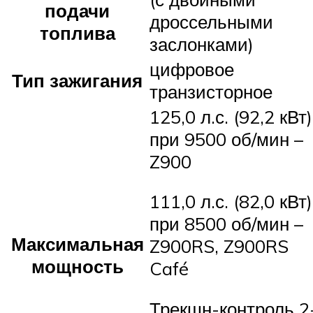
подачи
дроссельными
топлива
заслонками)
цифровое
Тип зажигания
транзисторное
125,0 л.с. (92,2 кВт)
при 9500 об/мин –
Z900
111,0 л.с. (82,0 кВт)
при 8500 об/мин –
Максимальная
Z900RS, Z900RS
мощность
Café
Трекшн-контроль 2