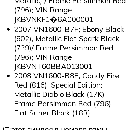
Metallic) / Frame Persimmon Red
(796); VIN Range
JKBVNKF1�6A000001-
2007 VN1600-B7F; Ebony Black
(602), Metallic Flat Spark Black
(739)/ Frame Persimmon Red
(796); VIN Range
JKBVNT60BBA013001-
2008 VN1600-B8F; Candy Fire
Red (816), Special Edition:
Metallic Diablo Black (17K) —
Frame Persimmon Red (796) —
Flat Super Black (18R)
(□:этот символ в номере рамы