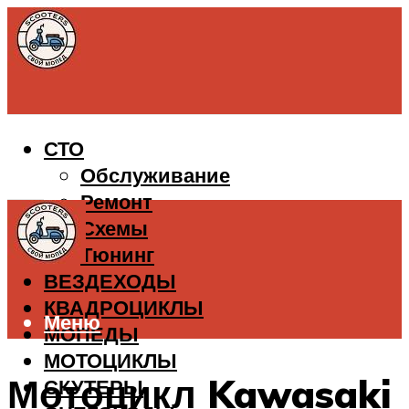
СТО
Обслуживание
Ремонт
Схемы
Тюнинг
ВЕЗДЕХОДЫ
КВАДРОЦИКЛЫ
Меню
МОПЕДЫ
МОТОЦИКЛЫ
Мотоцикл Kawasaki
СКУТЕРЫ