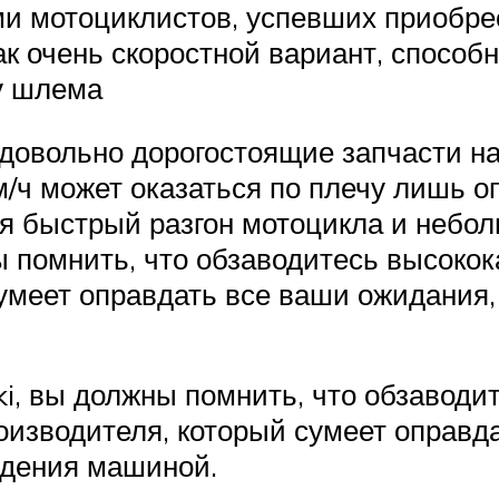
ми мотоциклистов, успевших приобр
 очень скоростной вариант, способн
у шлема
довольно дорогостоящие запчасти на
км/ч может оказаться по плечу лишь 
ся быстрый разгон мотоцикла и небо
ы помнить, что обзаводитесь высок
сумеет оправдать все ваши ожидания
i, вы должны помнить, что обзавод
оизводителя, который сумеет оправд
адения машиной.