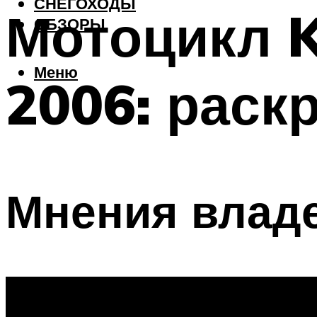
СНЕГОХОДЫ
Мотоцикл K
ОБЗОРЫ
Меню
2006: раск
Мнения влад