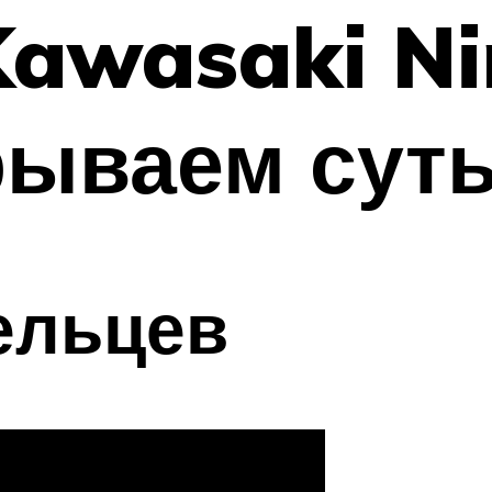
awasaki Ni
рываем сут
ельцев