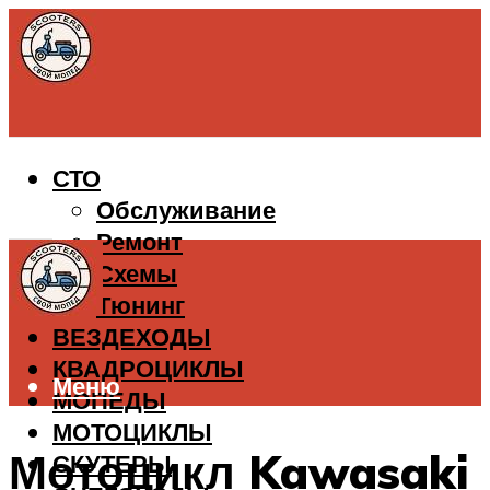
СТО
Обслуживание
Ремонт
Схемы
Тюнинг
ВЕЗДЕХОДЫ
КВАДРОЦИКЛЫ
Меню
МОПЕДЫ
МОТОЦИКЛЫ
Мотоцикл Kawasaki
СКУТЕРЫ