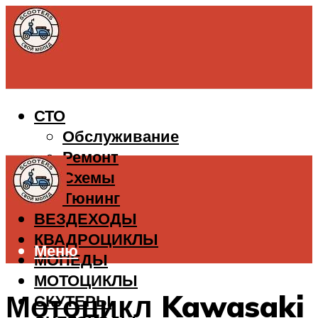
СТО
Обслуживание
Ремонт
Схемы
Тюнинг
ВЕЗДЕХОДЫ
КВАДРОЦИКЛЫ
Меню
МОПЕДЫ
МОТОЦИКЛЫ
Мотоцикл Kawasaki
СКУТЕРЫ