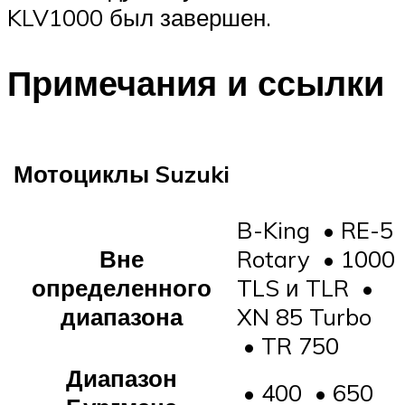
KLV1000 был завершен.
Примечания и ссылки
Мотоциклы Suzuki
B-King • RE-5
Вне
Rotary • 1000
определенного
TLS и TLR •
диапазона
XN 85 Turbo
• TR 750
Диапазон
• 400 • 650