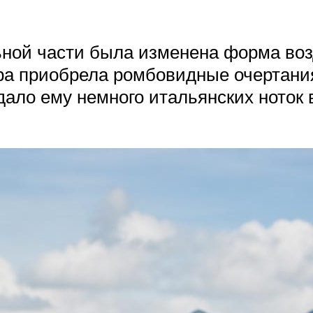
ной части была изменена форма возд
ра приобрела ромбовидные очертания
дало ему немного итальянских ноток 