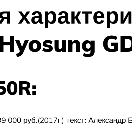
я характер
 Hyosung G
50R:
г, 399 000 руб.(2017г.) текст: Алексан