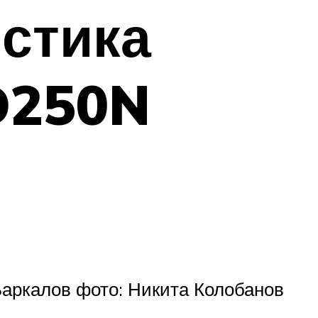
истика
D250N
др Баркалов фото: Никита Колобанов