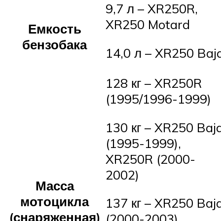
9,7 л – XR250R,
XR250 Motard
Емкость
бензобака
14,0 л – XR250 Baj
128 кг – XR250R
(1995/1996-1999)
130 кг – XR250 Baj
(1995-1999),
XR250R (2000-
2002)
Масса
мотоцикла
137 кг – XR250 Baj
(снаряженная)
(2000-2003)