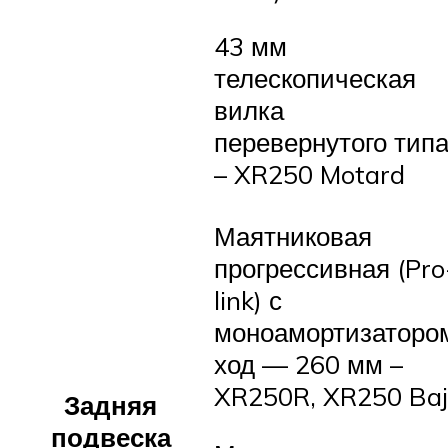
43 мм
телескопическая
вилка
перевернутого тип
– XR250 Motard
Маятниковая
прогрессивная (Pro
link) с
моноамортизаторо
ход — 260 мм –
XR250R, XR250 Ba
Задняя
подвеска