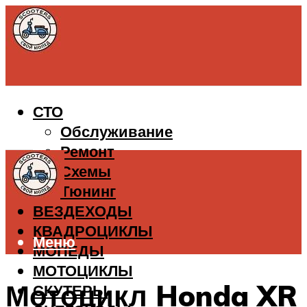
СТО
Обслуживание
Ремонт
Схемы
Тюнинг
ВЕЗДЕХОДЫ
КВАДРОЦИКЛЫ
Меню
МОПЕДЫ
МОТОЦИКЛЫ
Мотоцикл Honda XR
СКУТЕРЫ