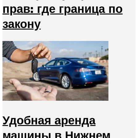
прав: где граница по
закону
Удобная аренда
машины в Нижнем