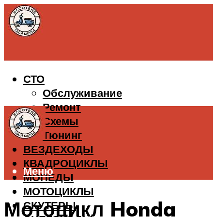
СТО
Обслуживание
Ремонт
Схемы
Тюнинг
ВЕЗДЕХОДЫ
КВАДРОЦИКЛЫ
Меню
МОПЕДЫ
МОТОЦИКЛЫ
Мотоцикл Honda
СКУТЕРЫ