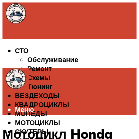
СТО
Обслуживание
Ремонт
Схемы
Тюнинг
ВЕЗДЕХОДЫ
КВАДРОЦИКЛЫ
Меню
МОПЕДЫ
МОТОЦИКЛЫ
Мотоцикл Honda
СКУТЕРЫ