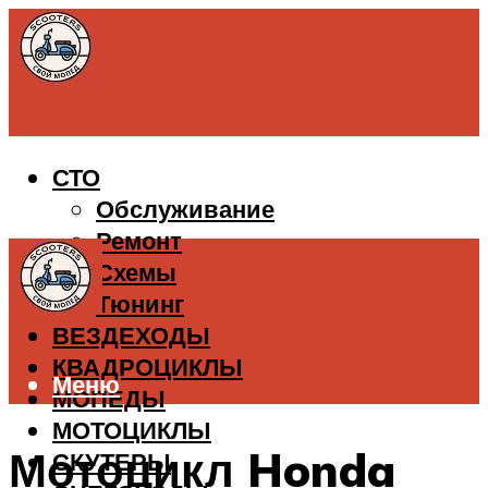
СТО
Обслуживание
Ремонт
Схемы
Тюнинг
ВЕЗДЕХОДЫ
КВАДРОЦИКЛЫ
Меню
МОПЕДЫ
МОТОЦИКЛЫ
Мотоцикл Honda
СКУТЕРЫ