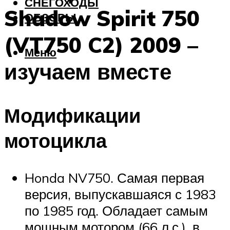
СНЕГОХОДЫ
Shadow Spirit 750
ОБЗОРЫ
(VT750 C2) 2009 –
Меню
изучаем вместе
Модификации
мотоцикла
Honda NV750. Самая первая
версия, выпускавшаяся с 1983
по 1985 год. Обладает самым
мощным мотором (66 л.с.), в