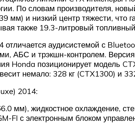
огии. По словам производителя, нов
39 мм) и низкий центр тяжести, что г
ывая также 19.3-литровый топливный
отличается аудисистемой с Bluetoo
, АБС и трэкшн-контролем. Версия 
ания Honda позиционирует модель CT
весит немало: 328 кг (CTX1300) и 332
uxe) 2014:
 66.0 мм), жидкостное охлаждение, ст
GM-FI с электронным блоком управле