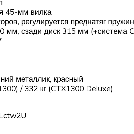
л
я 45-мм вилка
оров, регулируется преднатяг пружин
10 мм, сзади диск 315 мм (+система 
7
иний металлик, красный
300) / 332 кг (CTX1300 Deluxe)
ELctw2U