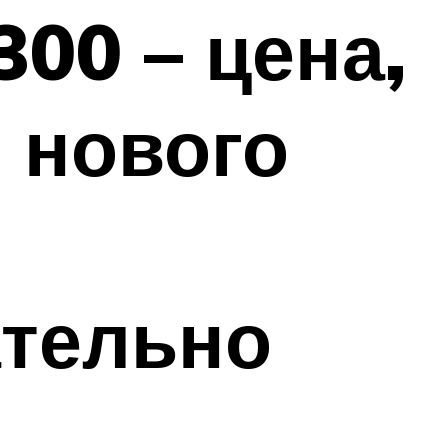
00 – цена,
 нового
ательно