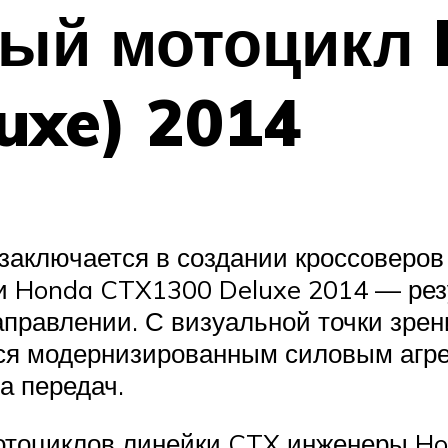
ый мотоцикл
uxe) 2014
заключается в создании кроссоверо
и Honda CTX1300 Deluxe 2014 — рез
правлении. С визуальной точки зре
ся модернизированным силовым агре
а передач.
мотоциклов линейки CTX инженеры Ho