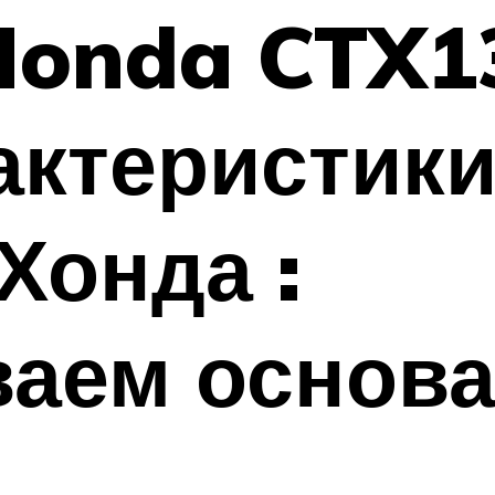
onda CTX13
актеристики
Хонда :
ваем основ