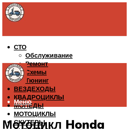
СТО
Обслуживание
Ремонт
Схемы
Тюнинг
ВЕЗДЕХОДЫ
КВАДРОЦИКЛЫ
Меню
МОПЕДЫ
МОТОЦИКЛЫ
Мотоцикл Honda
СКУТЕРЫ