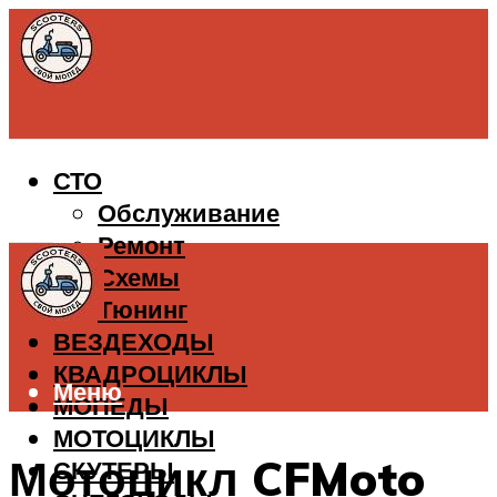
СТО
Обслуживание
Ремонт
Схемы
Тюнинг
ВЕЗДЕХОДЫ
КВАДРОЦИКЛЫ
Меню
МОПЕДЫ
МОТОЦИКЛЫ
Мотоцикл CFMoto
СКУТЕРЫ