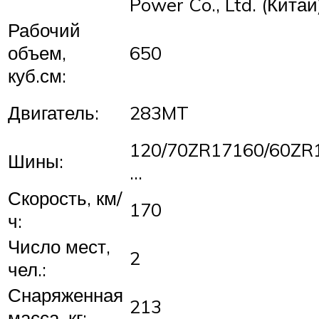
Power Co., Ltd. (Китай
Рабочий
объем,
650
куб.см:
Двигатель:
283MT
120/70ZR17160/60ZR1
Шины:
…
Скорость, км/
170
ч:
Число мест,
2
чел.:
Снаряженная
213
масса, кг: