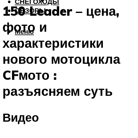
СНЕГОХОДЫ
150 Leader – цена,
ОБЗОРЫ
фото и
Меню
характеристики
нового мотоцикла
CFмото :
разъясняем суть
Видео