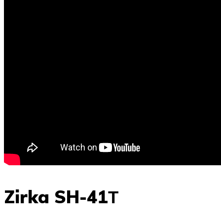
Zirka SH-41Т