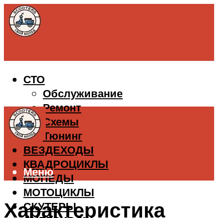
СТО
Обслуживание
Ремонт
Схемы
Тюнинг
ВЕЗДЕХОДЫ
КВАДРОЦИКЛЫ
Меню
МОПЕДЫ
МОТОЦИКЛЫ
Характеристика
СКУТЕРЫ