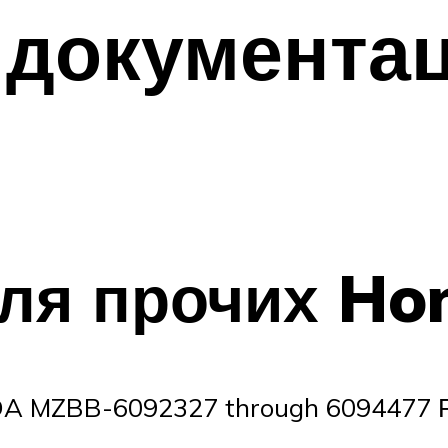
 документа
ля прочих Ho
A MZBB-6092327 through 6094477 Ру