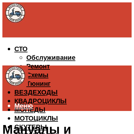
СТО
Обслуживание
Ремонт
Схемы
Тюнинг
ВЕЗДЕХОДЫ
КВАДРОЦИКЛЫ
Меню
МОПЕДЫ
МОТОЦИКЛЫ
Мануалы и
СКУТЕРЫ