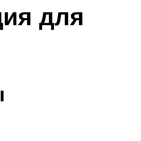
ция для
ы