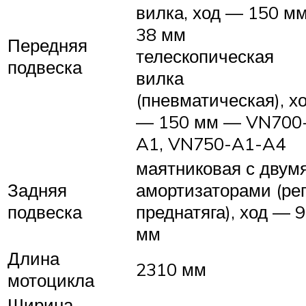
вилка, ход — 150 м
38 мм
Передняя
телескопическая
подвеска
вилка
(пневматическая), х
— 150 мм — VN700
A1, VN750-A1-A4
маятниковая с двум
Задняя
амортизаторами (рег
подвеска
преднатяга), ход — 
мм
Длина
2310 мм
мотоцикла
Ширина