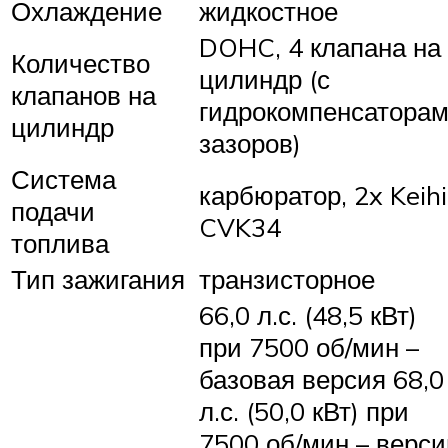
Охлаждение
жидкостное
DOHC, 4 клапана на
Количество
цилиндр (с
клапанов на
гидрокомпенсатора
цилиндр
зазоров)
Система
карбюратор, 2x Keih
подачи
CVK34
топлива
Тип зажигания
транзисторное
66,0 л.с. (48,5 кВт)
при 7500 об/мин –
базовая версия 68,0
л.с. (50,0 кВт) при
7500 об/мин – верси