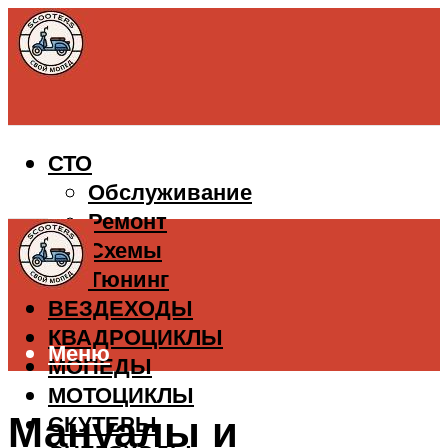
СТО
Обслуживание
Ремонт
Схемы
Тюнинг
ВЕЗДЕХОДЫ
КВАДРОЦИКЛЫ
Меню
МОПЕДЫ
МОТОЦИКЛЫ
Мануалы и
СКУТЕРЫ