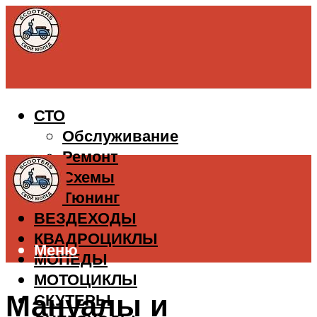
СТО
Обслуживание
Ремонт
Схемы
Тюнинг
ВЕЗДЕХОДЫ
КВАДРОЦИКЛЫ
Меню
МОПЕДЫ
МОТОЦИКЛЫ
Мануалы и
СКУТЕРЫ