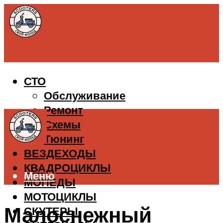
СТО
Обслуживание
Ремонт
Схемы
Тюнинг
ВЕЗДЕХОДЫ
КВАДРОЦИКЛЫ
Меню
МОПЕДЫ
МОТОЦИКЛЫ
Малоснежный
СКУТЕРЫ