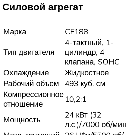
Силовой агрегат
Марка
CF188
4-тактный, 1-
Тип двигателя
цилиндр, 4
клапана, SOHC
Охлаждение
Жидкостное
Рабочий объем
493 куб. см
Компрессионное
10,2:1
отношение
24 кВт (32
Мощность
л.с.)/7000 об/мин
Макс. крутящий
36 H*м/5500 об/