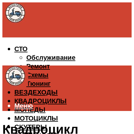
СТО
Обслуживание
Ремонт
Схемы
Тюнинг
ВЕЗДЕХОДЫ
КВАДРОЦИКЛЫ
Меню
МОПЕДЫ
МОТОЦИКЛЫ
Квадроцикл
СКУТЕРЫ