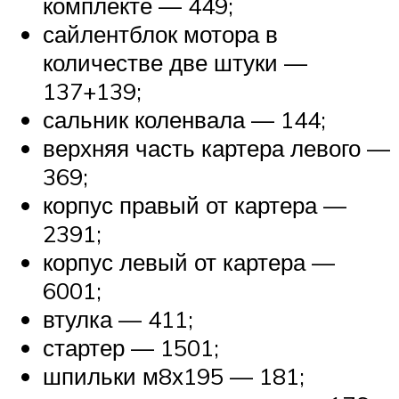
комплекте — 449;
сайлентблок мотора в
количестве две штуки —
137+139;
сальник коленвала — 144;
верхняя часть картера левого —
369;
корпус правый от картера —
2391;
корпус левый от картера —
6001;
втулка — 411;
стартер — 1501;
шпильки м8х195 — 181;