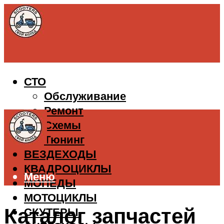
СТО
Обслуживание
Ремонт
Схемы
Тюнинг
ВЕЗДЕХОДЫ
КВАДРОЦИКЛЫ
Меню
МОПЕДЫ
МОТОЦИКЛЫ
Каталог запчастей
СКУТЕРЫ