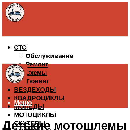
СТО
Обслуживание
Ремонт
Схемы
Тюнинг
ВЕЗДЕХОДЫ
КВАДРОЦИКЛЫ
Меню
МОПЕДЫ
МОТОЦИКЛЫ
Детские мотошлемы
СКУТЕРЫ