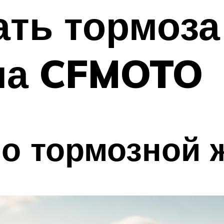
ать тормоза
ла CFMOTO
о тормозной 