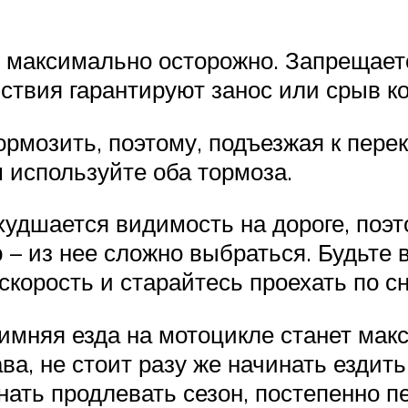
о максимально осторожно. Запрещаетс
йствия гарантируют занос или срыв к
тормозить, поэтому, подъезжая к пере
м используйте оба тормоза.
худшается видимость на дороге, поэ
ю – из нее сложно выбраться. Будьте
корость и старайтесь проехать по сн
зимняя езда на мотоцикле станет ма
ва, не стоит разу же начинать ездит
ать продлевать сезон, постепенно пе