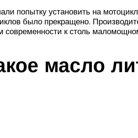
лали попытку установить на мотоцик
циклов было прекращено. Производит
м современности к столь маломощно
акое масло ли