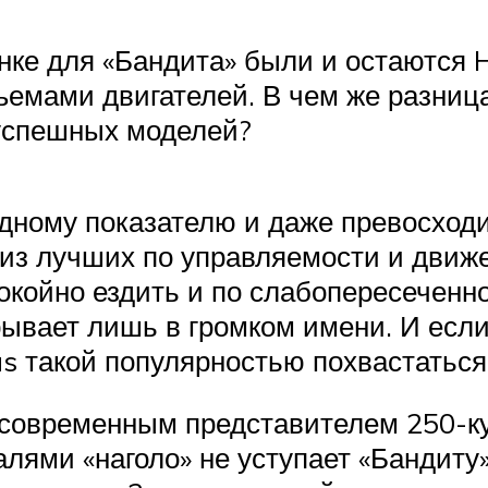
ке для «Бандита» были и остаются H
ъемами двигателей. В чем же разниц
 успешных моделей?
одному показателю и даже превосходи
 из лучших по управляемости и движе
покойно ездить и по слабопересеченн
ывает лишь в громком имени. И если
us такой популярностью похвастаться
 современным представителем 250-к
ями «наголо» не уступает «Бандиту»