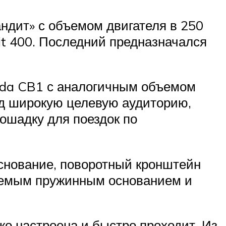
андит» с объемом двигателя в 250
it 400. Последний предназначался
nda CB1 с аналогичным объемом
под широкую целевую аудиторию,
лошадку для поездок по
основание, поворотный кронштейн
руемым пружинным основанием и
о настроена и быстро проходит. Из