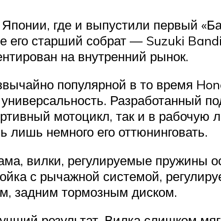
 Японии, где и выпустили первый «Б
же его старший собрат — Suzuki Band
ентирован на внутренний рынок.
звычайно популярной в то время Ho
ла универсальность. Разработанный 
ортивный мотоцикл, так и в рабочую 
ь лишь немного его оттюнинговать.
ама, вилки, регулируемые пружины 
стойка с рычажной системой, регули
м, задним тормозным диском.
чший результат. Вилка слишком мягк