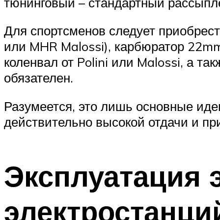
тюнинговый – стандартный рассыпле
Для спортсменов следует приобрести
или MHR Malossi), карбюратор 22mm,
коленвал от Polini или Malossi, а 
обязателен.
Разумеется, это лишь основные идеи
действительно высокой отдачи и при
Эксплуатация
э
электростанци