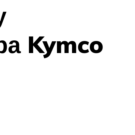
у
ра Kymco