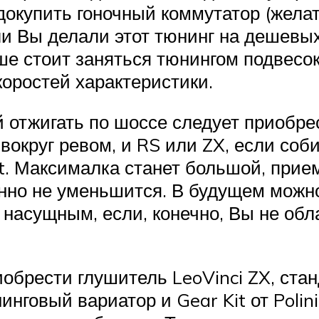
докупить гоночный коммутатор (жела
ли Вы делали этот тюнинг на дешевы
льше стоит заняться тюнингом подвесо
оростей характеристики.
отжигать по шоссе следует приобрес
 вокруг ревом, и RS или ZX, если со
 Kit. Максималка станет большой, при
енно не уменьшится. В будущем можн
 насущным, если, конечно, Вы не об
брести глушитель LeoVinci ZX, станд
нговый вариатор и Gear Kit от Polin