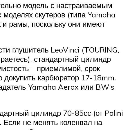
тельно модель с настраиваемым
х моделях скутеров (типа Yamaha
к и рамы, поскольку они имеют
ти глушитель LeoVinci (TOURING,
бираетесь), стандартный цилиндр
емистость – приемлимой, срок
о докупить карбюратор 17-18mm.
ладатель Yamaha Aerox или BW’s
артный цилиндр 70-85сс (от Polini
i. Если не менять коленвал на