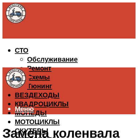
СТО
Обслуживание
Ремонт
Схемы
Тюнинг
ВЕЗДЕХОДЫ
КВАДРОЦИКЛЫ
Меню
МОПЕДЫ
МОТОЦИКЛЫ
Замена коленвала
СКУТЕРЫ