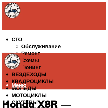
СТО
Обслуживание
Ремонт
Схемы
Тюнинг
ВЕЗДЕХОДЫ
КВАДРОЦИКЛЫ
Меню
МОПЕДЫ
МОТОЦИКЛЫ
Honda X8R —
СКУТЕРЫ