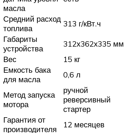
масла
Средний расход
313 г/кВт.ч
топлива
Габариты
312х362х335 мм
устройства
Вес
15 кг
Емкость бака
0,6 л
для масла
ручной
Метод запуска
реверсивный
мотора
стартер
Гарантия от
12 месяцев
производителя