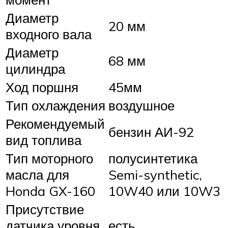
Диаметр
20 мм
входного вала
Диаметр
68 мм
цилиндра
Ход поршня
45мм
Тип охлаждения
воздушное
Рекомендуемый
бензин АИ-92
вид топлива
Тип моторного
полусинтетика
масла для
Semi-synthetic,
Honda GX-160
10W40 или 10W3
Присутствие
датчика уровня
есть