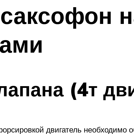
саксофон н
ками
лапана (4т дви
форсировкой двигатель необходимо о