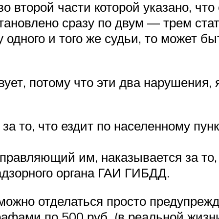
во второй части которой указано, чт
становлено сразу по двум — трем ста
у одного и того же судьи, то может б
вует, потому что эти два нарушения
за то, что ездит по населенному пунк
 управляющий им, наказывается за то
адзорного органа ГАИ ГИБДД.
» можно отделаться просто предупре
рафами по 500 руб. (в реальной жизн