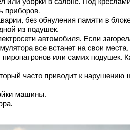
ел или уборки в салоне. Под креслам
ь приборов.
варии, без обнуления памяти в блоке
дной из подушек.
ектросети автомобиля. Если загоре
умулятора все встанет на свои места.
пиропатронов или самих подушек. Как
торый часто приводит к нарушению ц
ойки машины.
ора.