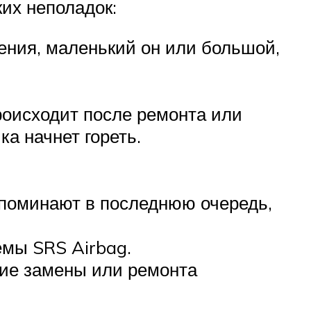
ких неполадок:
ения, маленький он или большой,
роисходит после ремонта или
а начнет гореть.
споминают в последнюю очередь,
емы SRS Airbag.
вие замены или ремонта