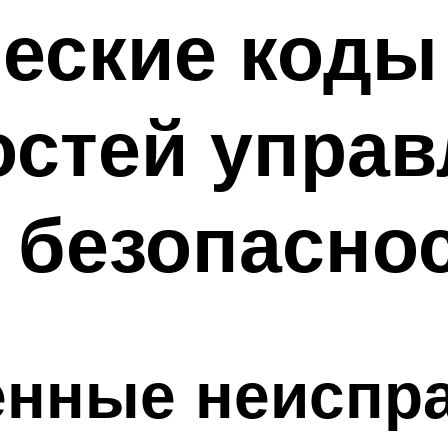
еские коды
остей управ
 безопасно
енные неиспр