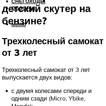
СНЕГОХОДЫ
детский скутер на
ОБЗОРЫ
бензине?
Меню
Трехколесный самокат
от 3 лет
Трехколесный самокат от 3 лет
выпускается двух видов:
с двумя колесами спереди и
одним сзади (Micro, Ybike,
Mondo);