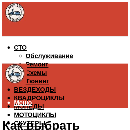
СТО
Обслуживание
Ремонт
Схемы
Тюнинг
ВЕЗДЕХОДЫ
КВАДРОЦИКЛЫ
Меню
МОПЕДЫ
МОТОЦИКЛЫ
Как выбрать
СКУТЕРЫ