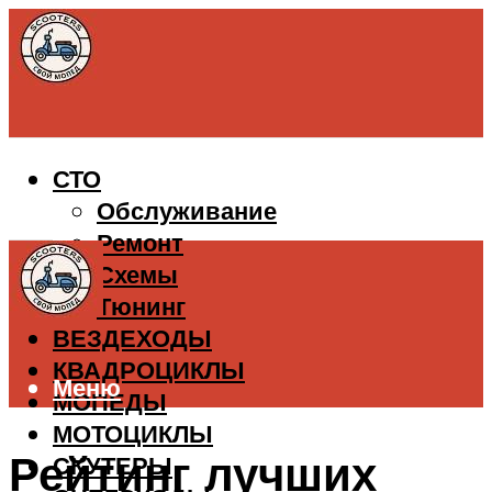
СТО
Обслуживание
Ремонт
Схемы
Тюнинг
ВЕЗДЕХОДЫ
КВАДРОЦИКЛЫ
Меню
МОПЕДЫ
МОТОЦИКЛЫ
Рейтинг лучших
СКУТЕРЫ