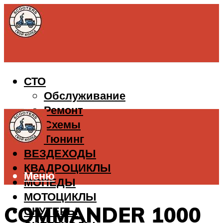
СТО
Обслуживание
Ремонт
Схемы
Тюнинг
ВЕЗДЕХОДЫ
КВАДРОЦИКЛЫ
Меню
МОПЕДЫ
МОТОЦИКЛЫ
COMMANDER 1000
СКУТЕРЫ