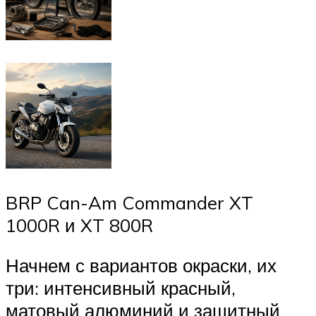
BRP Can-Am Commander XT
1000R и XT 800R
Начнем с вариантов окраски, их
три: интенсивный красный,
матовый алюминий и защитный