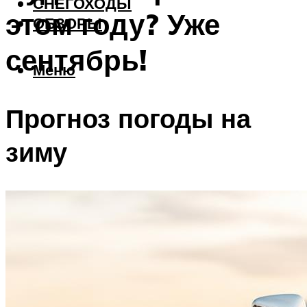
СНЕГОХОДЫ
этом году? Уже
ОБЗОРЫ
сентябрь!
Меню
Прогноз погоды на
зиму