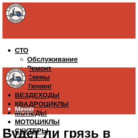
СТО
Обслуживание
Ремонт
Схемы
Тюнинг
ВЕЗДЕХОДЫ
КВАДРОЦИКЛЫ
Меню
МОПЕДЫ
МОТОЦИКЛЫ
Будет ли грязь в
СКУТЕРЫ