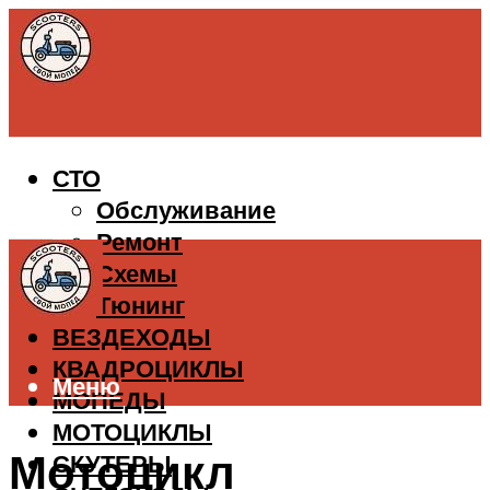
СТО
Обслуживание
Ремонт
Схемы
Тюнинг
ВЕЗДЕХОДЫ
КВАДРОЦИКЛЫ
Меню
МОПЕДЫ
МОТОЦИКЛЫ
Мотоцикл
СКУТЕРЫ