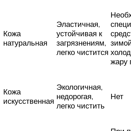
Необ
Эластичная,
спец
Кожа
устойчивая к
средс
натуральная
загрязнениям,
зимо
легко чистится
холод
жару 
Экологичная,
Кожа
недорогая,
Нет
искусственная
легко чистить