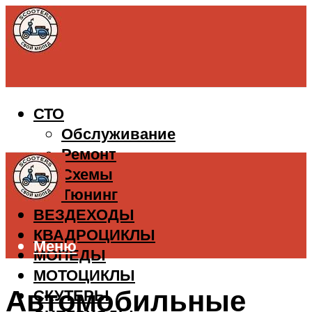
СТО
Обслуживание
Ремонт
Схемы
Тюнинг
ВЕЗДЕХОДЫ
КВАДРОЦИКЛЫ
Меню
МОПЕДЫ
МОТОЦИКЛЫ
Автомобильные
СКУТЕРЫ