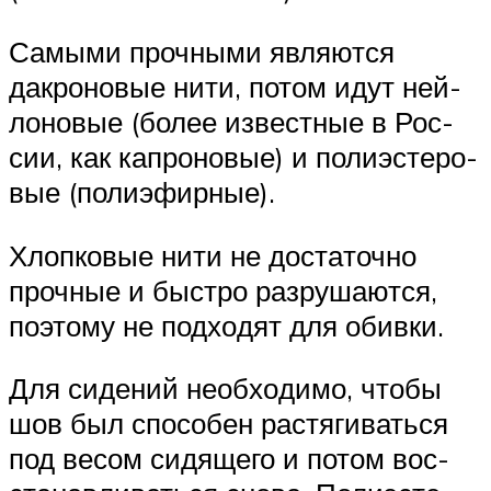
Самы­ми проч­ны­ми явля­ют­ся
дакро­но­вые нити, потом идут ней­
ло­но­вые (более извест­ные в Рос­
сии, как капро­но­вые) и поли­эс­те­ро­
вые (поли­эфир­ные).
Хлоп­ко­вые нити не доста­точ­но
проч­ные и быст­ро раз­ру­ша­ют­ся,
поэто­му не под­хо­дят для обивки.
Для сиде­ний необ­хо­ди­мо, что­бы
шов был спо­со­бен рас­тя­ги­вать­ся
под весом сидя­ще­го и потом вос­