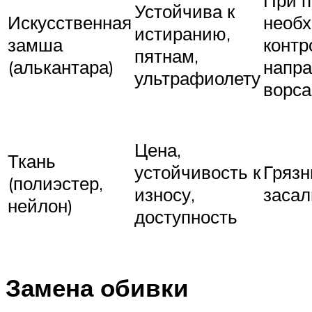
При 
Устойчива к
Искусственная
необ
истиранию,
замша
контр
пятнам,
(алькантара)
напр
ультрафиолету
ворса
Цена,
Ткань
устойчивость к
Грязн
(полиэстер,
износу,
засал
нейлон)
доступность
Замена обивки