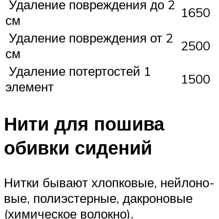
Удаление повреждения до 2
1650
см
Удаление повреждения от 2
2500
см
Удаление потертостей 1
1500
элемент
Нити для пошива
обивки сидений
Нит­ки быва­ют хлоп­ко­вые, ней­ло­но­
вые, поли­эс­тер­ные, дакро­но­вые
(хими­че­ское волокно).