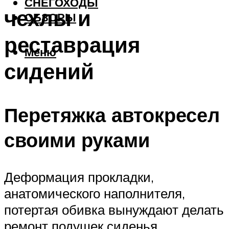
СНЕГОХОДЫ
чехлы и
ОБЗОРЫ
реставрация
Меню
сидений
Перетяжка автокресел
своими руками
Деформация прокладки,
анатомического наполнителя,
потертая обивка вынуждают делать
ремонт подушек сиденья.